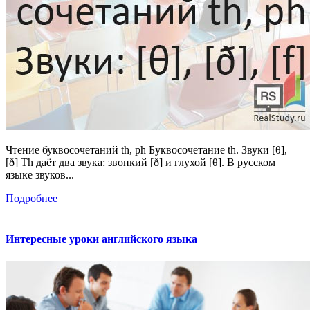
Чтение буквосочетаний th, ph Буквосочетание th. Звуки [θ],
[ð] Th даёт два звука: звонкий [ð] и глухой [θ]. В русском
языке звуков...
Подробнее
Интересные уроки английского языка