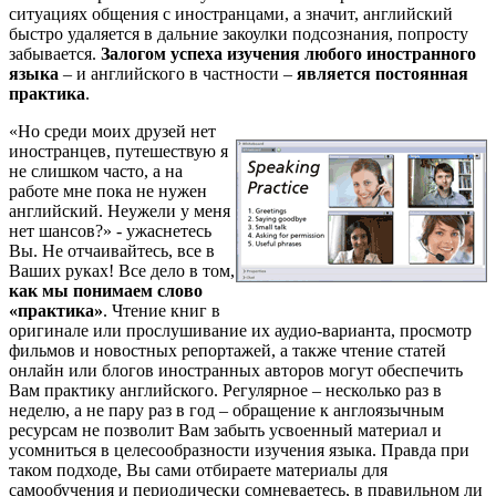
ситуациях общения с иностранцами, а значит, английский
быстро удаляется в дальние закоулки подсознания, попросту
забывается.
Залогом успеха изучения любого иностранного
языка
– и английского в частности –
является постоянная
практика
.
«Но среди моих друзей нет
иностранцев, путешествую я
не слишком часто, а на
работе мне пока не нужен
английский. Неужели у меня
нет шансов?» - ужаснетесь
Вы. Не отчаивайтесь, все в
Ваших руках! Все дело в том,
как мы понимаем слово
«практика»
. Чтение книг в
оригинале или прослушивание их аудио-варианта, просмотр
фильмов и новостных репортажей, а также чтение статей
онлайн или блогов иностранных авторов могут обеспечить
Вам практику английского. Регулярное – несколько раз в
неделю, а не пару раз в год – обращение к англоязычным
ресурсам не позволит Вам забыть усвоенный материал и
усомниться в целесообразности изучения языка. Правда при
таком подходе, Вы сами отбираете материалы для
самообучения и периодически сомневаетесь, в правильном ли