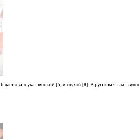
h даёт два звука: звонкий [ð] и глухой [θ]. В русском языке звуков